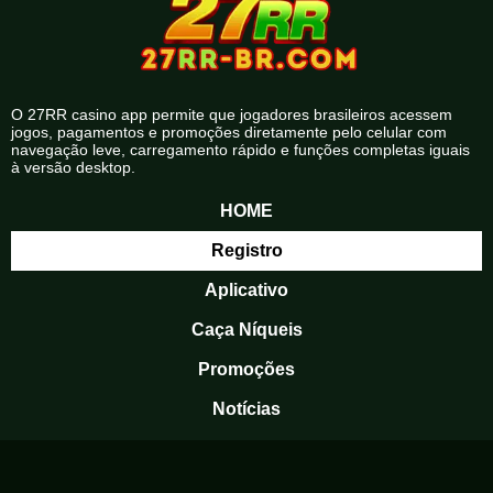
O 27RR casino app permite que jogadores brasileiros acessem
jogos, pagamentos e promoções diretamente pelo celular com
navegação leve, carregamento rápido e funções completas iguais
à versão desktop.
HOME
Registro
Aplicativo
Caça Níqueis
Promoções
Notícias